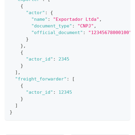
{
"actor"
:
{
"name"
:
"Exportador Ltda"
,
"document_type"
:
"CNPJ"
,
"official_document"
:
"12345678000100"
}
}
,
{
"actor_id"
:
2345
}
]
,
"freight_forwarder"
:
[
{
"actor_id"
:
12345
}
]
}